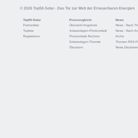
© 2026 Top50-Solar - Das Tor zur Welt der Erneuerbaren Energien
Top50-Solar
Preisvergleich
News
Partnerliste
Übersicht Angebote
News - Nach T
Topliste
Solaranlagen-Photovoltaik
News - Nach An
Registrieren
Photovoltaik Rechner
Archiv
Solaranlagen-Thermie
Themen RSS-F
Ökostrom
News Disclaime