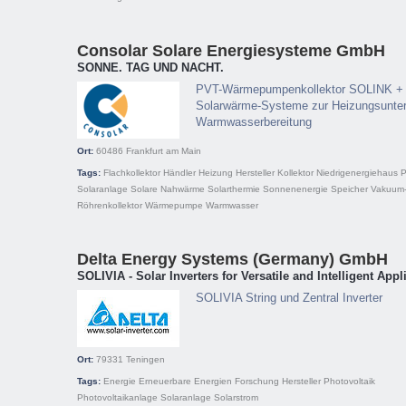
Consolar Solare Energiesysteme GmbH
SONNE. TAG UND NACHT.
PVT-Wärmepumpenkollektor SOLINK +
Solarwärme-Systeme zur Heizungsunter
Warmwasserbereitung
Ort:
60486
Frankfurt am Main
Tags:
Flachkollektor
Händler
Heizung
Hersteller
Kollektor
Niedrigenergiehaus
P
Solaranlage
Solare Nahwärme
Solarthermie
Sonnenenergie
Speicher
Vakuum
Röhrenkollektor
Wärmepumpe
Warmwasser
Delta Energy Systems (Germany) GmbH
SOLIVIA - Solar Inverters for Versatile and Intelligent Appl
SOLIVIA String und Zentral Inverter
Ort:
79331
Teningen
Tags:
Energie
Erneuerbare Energien
Forschung
Hersteller
Photovoltaik
Photovoltaikanlage
Solaranlage
Solarstrom