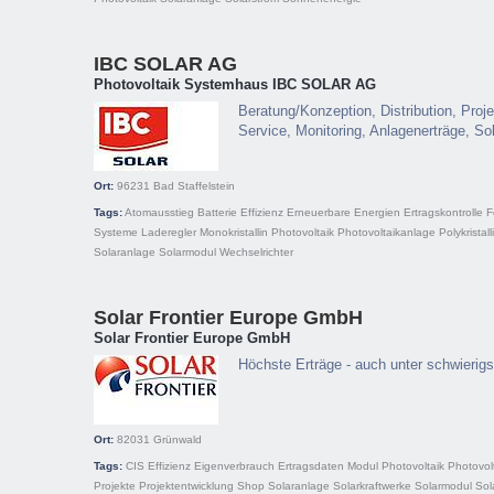
IBC SOLAR AG
Photovoltaik Systemhaus IBC SOLAR AG
Beratung/Konzeption, Distribution, Proje
Service, Monitoring, Anlagenerträge, So
Ort:
96231
Bad Staffelstein
Tags:
Atomausstieg
Batterie
Effizienz
Erneuerbare Energien
Ertragskontrolle
F
Systeme
Laderegler
Monokristallin
Photovoltaik
Photovoltaikanlage
Polykristall
Solaranlage
Solarmodul
Wechselrichter
Solar Frontier Europe GmbH
Solar Frontier Europe GmbH
Höchste Erträge - auch unter schwierig
Ort:
82031
Grünwald
Tags:
CIS
Effizienz
Eigenverbrauch
Ertragsdaten
Modul
Photovoltaik
Photovol
Projekte
Projektentwicklung
Shop
Solaranlage
Solarkraftwerke
Solarmodul
Sol