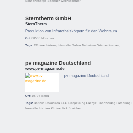
Sonnenenergie
Speicher
Wechselrichter
Sterntherm GmbH
SternTherm
Produktion von Infrarotheizkörpern für den Wohnraum
Ort:
80538
München
Tags:
Effizienz
Heizung
Hersteller
Solare Nahwärme
Wärmedämmung
pv magazine Deutschland
www.pv-magazine.de
pv magazine Deutschland
Ort:
10707
Berlin
Tags:
Batterie
Diskussion
EEG
Einspeisung
Energie
Finanzierung
Förderung
News-Nachrichten
Photovoltaik
Speicher