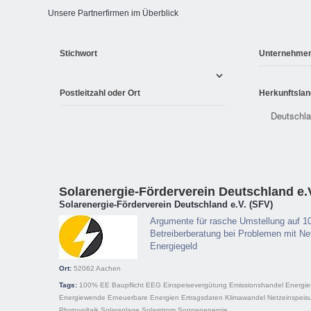
Unsere Partnerfirmen im Überblick
Stichwort
Unternehme
Postleitzahl oder Ort
Herkunftslan
Solarenergie-Förderverein Deutschland e.
Solarenergie-Förderverein Deutschland e.V. (SFV)
Argumente für rasche Umstellung auf 1
Betreiberberatung bei Problemen mit Net
Energiegeld
Ort:
52062
Aachen
Tags:
100% EE
Baupflicht
EEG
Einspeisevergütung
Emissionshandel
Energie
Energiewende
Erneuerbare Energien
Ertragsdaten
Klimawandel
Netzeinspeis
Photovoltaik
Solaranlage
Solarstrom
Sonnenenergie