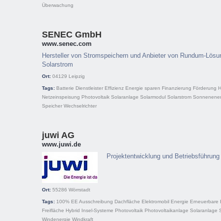
Überwachung
SENEC GmbH
www.senec.com
Hersteller von Stromspeichern und Anbieter von Rundum-Lösun
Solarstrom
Ort:
04129
Leipzig
Tags:
Batterie
Dienstleister
Effizienz
Energie sparen
Finanzierung
Förderung
H
Netzeinspeisung
Photovoltaik
Solaranlage
Solarmodul
Solarstrom
Sonnenener
Speicher
Wechselrichter
juwi AG
www.juwi.de
Projektentwicklung und Betriebsführung 
Ort:
55286
Wörrstadt
Tags:
100% EE
Ausschreibung
Dachfläche
Elektromobil
Energie
Erneuerbare 
Freifläche
Hybrid
Insel-Systeme
Photovoltaik
Photovoltaikanlage
Solaranlage
Windenergie
Windkraft