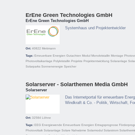
ErEne Green Technologies GmbH
ErEne Green Technologies GmbH
Systemhaus und Projektentwickler
Ort:
40822
Mettmann
Tags:
Erneuerbare Energien
Gutachten
Modul
Monokristallin
Montage
Photovo
Photovoltaikanlage
Polykristallin
Projekte
Projektentwicklung
Solaranlage
Sola
Solarparks
Sonnenenergie
Speicher
Solarserver - Solarthemen Media GmbH
Solarserver
Das Internetportal für erneuerbare Energ
Windkraft & Co. - Politik, Wirtschaft, 
Ort:
32584
Löhne
Tags:
EEG
Energiewende
Erneuerbare Energien
Ertragsprognose
Förderpro
Photovoltaik
Solaranlage
Solare Nahwärme
Solarmodul
Solarstrom
Solartherm