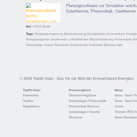
Planungssoftware zur Simulation und A
Solarthermie, Photovoltaik, Geotherm
Ort:
10243
Berlin
Tags:
Einspeisevergütung
Elektrofahrzeug
Energiebilanz
Erneuerbare Energi
Ertragsprognose
Geothermie
Luftkollektoren
Netzeinspeisung
Photovoltaik
So
Solaranlage
Solare Nahwärme
Solarthermie
Solarzelle
Wärmepumpe
© 2026 Top50-Solar - Das Tor zur Welt der Erneuerbaren Energien
Top50-Solar
Preisvergleich
News
Partnerliste
Übersicht Angebote
News - Nach T
Topliste
Solaranlagen-Photovoltaik
News - Nach An
Registrieren
Photovoltaik Rechner
Archiv
Solaranlagen-Thermie
Themen RSS-F
Ökostrom
News Disclaime