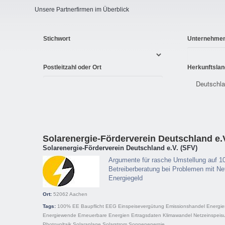
Unsere Partnerfirmen im Überblick
Stichwort
Unternehme
Postleitzahl oder Ort
Herkunftslan
Solarenergie-Förderverein Deutschland e.
Solarenergie-Förderverein Deutschland e.V. (SFV)
Argumente für rasche Umstellung auf 1
Betreiberberatung bei Problemen mit Net
Energiegeld
Ort:
52062
Aachen
Tags:
100% EE
Baupflicht
EEG
Einspeisevergütung
Emissionshandel
Energie
Energiewende
Erneuerbare Energien
Ertragsdaten
Klimawandel
Netzeinspeis
Photovoltaik
Solaranlage
Solarstrom
Sonnenenergie