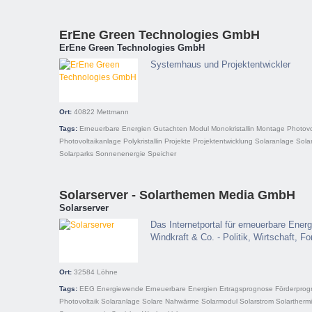
ErEne Green Technologies GmbH
ErEne Green Technologies GmbH
Systemhaus und Projektentwickler
Ort:
40822
Mettmann
Tags:
Erneuerbare Energien
Gutachten
Modul
Monokristallin
Montage
Photovo
Photovoltaikanlage
Polykristallin
Projekte
Projektentwicklung
Solaranlage
Sola
Solarparks
Sonnenenergie
Speicher
Solarserver - Solarthemen Media GmbH
Solarserver
Das Internetportal für erneuerbare Energ
Windkraft & Co. - Politik, Wirtschaft, 
Ort:
32584
Löhne
Tags:
EEG
Energiewende
Erneuerbare Energien
Ertragsprognose
Förderpro
Photovoltaik
Solaranlage
Solare Nahwärme
Solarmodul
Solarstrom
Solartherm