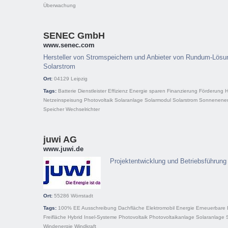
Überwachung
SENEC GmbH
www.senec.com
Hersteller von Stromspeichern und Anbieter von Rundum-Lösun
Solarstrom
Ort:
04129
Leipzig
Tags:
Batterie
Dienstleister
Effizienz
Energie sparen
Finanzierung
Förderung
H
Netzeinspeisung
Photovoltaik
Solaranlage
Solarmodul
Solarstrom
Sonnenener
Speicher
Wechselrichter
juwi AG
www.juwi.de
Projektentwicklung und Betriebsführung 
Ort:
55286
Wörrstadt
Tags:
100% EE
Ausschreibung
Dachfläche
Elektromobil
Energie
Erneuerbare 
Freifläche
Hybrid
Insel-Systeme
Photovoltaik
Photovoltaikanlage
Solaranlage
Windenergie
Windkraft