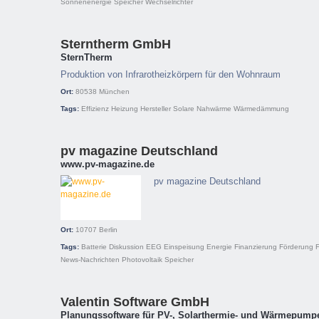
Sonnenenergie
Speicher
Wechselrichter
Sterntherm GmbH
SternTherm
Produktion von Infrarotheizkörpern für den Wohnraum
Ort:
80538
München
Tags:
Effizienz
Heizung
Hersteller
Solare Nahwärme
Wärmedämmung
pv magazine Deutschland
www.pv-magazine.de
pv magazine Deutschland
Ort:
10707
Berlin
Tags:
Batterie
Diskussion
EEG
Einspeisung
Energie
Finanzierung
Förderung
News-Nachrichten
Photovoltaik
Speicher
Valentin Software GmbH
Planungssoftware für PV-, Solarthermie- und Wärmepump