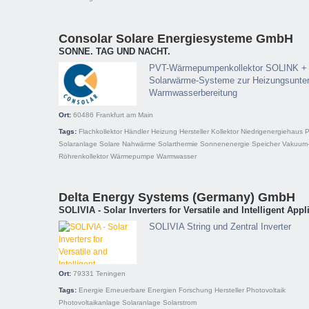
Consolar Solare Energiesysteme GmbH
SONNE. TAG UND NACHT.
PVT-Wärmepumpenkollektor SOLINK +
Solarwärme-Systeme zur Heizungsunter
Warmwasserbereitung
Ort:
60486
Frankfurt am Main
Tags:
Flachkollektor
Händler
Heizung
Hersteller
Kollektor
Niedrigenergiehaus
P
Solaranlage
Solare Nahwärme
Solarthermie
Sonnenenergie
Speicher
Vakuum
Röhrenkollektor
Wärmepumpe
Warmwasser
Delta Energy Systems (Germany) GmbH
SOLIVIA - Solar Inverters for Versatile and Intelligent Appl
SOLIVIA String und Zentral Inverter
Ort:
79331
Teningen
Tags:
Energie
Erneuerbare Energien
Forschung
Hersteller
Photovoltaik
Photovoltaikanlage
Solaranlage
Solarstrom