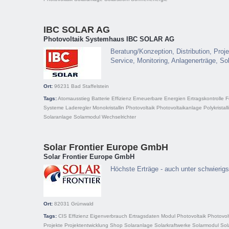
IBC SOLAR AG
Photovoltaik Systemhaus IBC SOLAR AG
Beratung/Konzeption, Distribution, Proje
Service, Monitoring, Anlagenerträge, So
Ort:
96231
Bad Staffelstein
Tags:
Atomausstieg
Batterie
Effizienz
Erneuerbare Energien
Ertragskontrolle
F
Systeme
Laderegler
Monokristallin
Photovoltaik
Photovoltaikanlage
Polykristall
Solaranlage
Solarmodul
Wechselrichter
Solar Frontier Europe GmbH
Solar Frontier Europe GmbH
Höchste Erträge - auch unter schwierig
Ort:
82031
Grünwald
Tags:
CIS
Effizienz
Eigenverbrauch
Ertragsdaten
Modul
Photovoltaik
Photovol
Projekte
Projektentwicklung
Shop
Solaranlage
Solarkraftwerke
Solarmodul
Sol